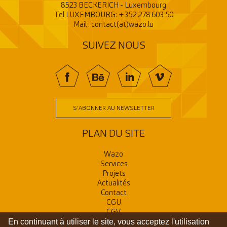
8523 BECKERICH - Luxembourg
Tel LUXEMBOURG:
+352 278 603 50
Mail :
contact(at)wazo.lu
SUIVEZ NOUS
f
BE
In
V
S'ABONNER AU NEWSLETTER
PLAN DU SITE
Wazo
Services
Projets
Actualités
Contact
CGU
CGV
En continuant à utiliser le site, vous acceptez l'utilisation
RGPD