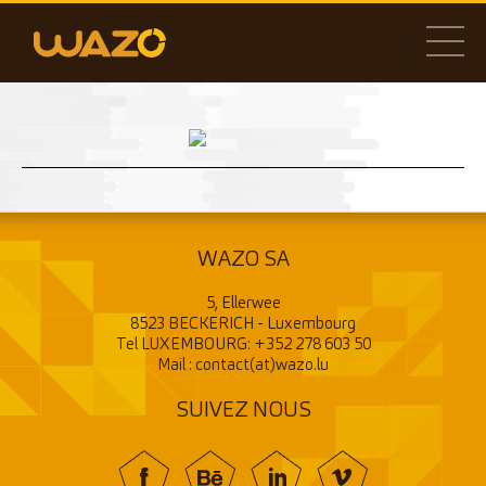
WAZO SA
5, Ellerwee
8523 BECKERICH - Luxembourg
Tel LUXEMBOURG:
+352 278 603 50
Mail :
contact(at)wazo.lu
SUIVEZ NOUS
f
BE
In
V