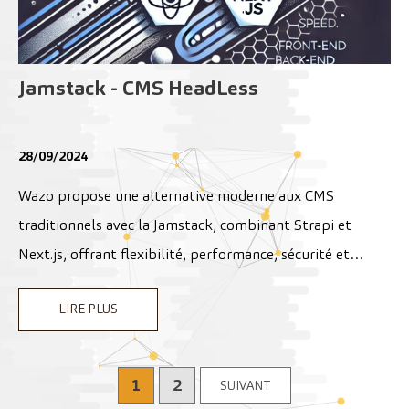
Jamstack - CMS HeadLess
28/09/2024
Wazo propose une alternative moderne aux CMS
traditionnels avec la Jamstack, combinant Strapi et
Next.js, offrant flexibilité, performance, sécurité et
scalabilité, tout en travaillant à l'intégration de
LIRE PLUS
l'intelligence artificielle pour améliorer l'expérience
utilisateur
1
2
SUIVANT