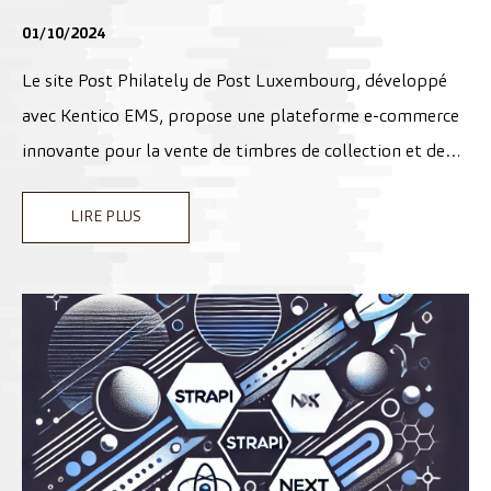
Kentico EMS
01/10/2024
Le site Post Philately de Post Luxembourg, développé
avec Kentico EMS, propose une plateforme e-commerce
innovante pour la vente de timbres de collection et de
produits philatéliques. Grâce à MengPost, les utilisateurs
LIRE PLUS
peuvent concevoir et commander des timbres et cartes
postales personnalisés en ligne, avec un parcours de
création simple et intuitif. Ce projet, récompensé comme
"Site du mois d'août 2024" par Kentico, illustre
parfaitement la fusion entre innovation digitale et
tradition philatélique.