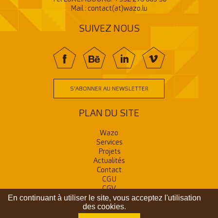
Mail :
contact(at)wazo.lu
SUIVEZ NOUS
f
BE
In
V
S'ABONNER AU NEWSLETTER
PLAN DU SITE
Wazo
Services
Projets
Actualités
Contact
CGU
CGV
En continuant à utiliser le site, vous acceptez l'utilisation
RGPD
des cookies.