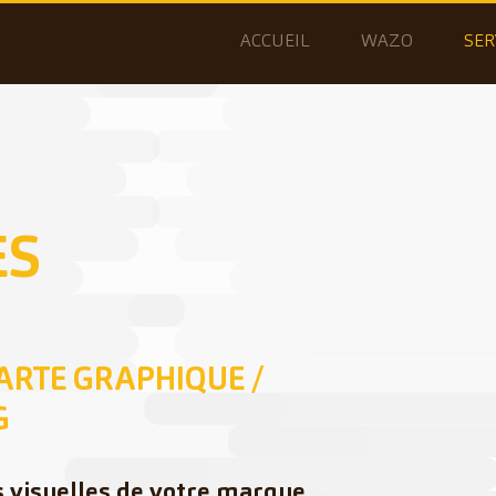
ACCUEIL
WAZO
SER
ES
ARTE GRAPHIQUE /
G
s visuelles de votre marque