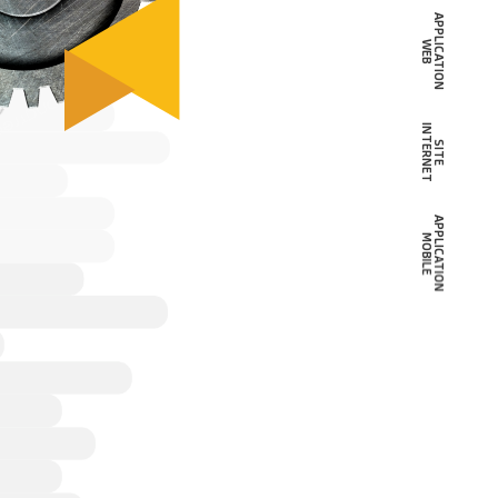
WebAp
WebSit
Mobile