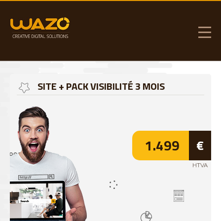
SITE + PACK VISIBILITÉ 3 MOIS
1.499
€
HTVA