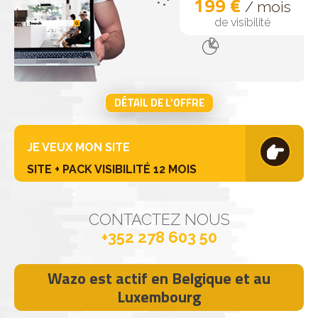
199 €
/ mois
de visibilité
DÉTAIL DE L’OFFRE
JE VEUX MON SITE
SITE + PACK VISIBILITÉ 12 MOIS
CONTACTEZ NOUS
+352 278 603 50
Wazo est actif en Belgique et au
Luxembourg