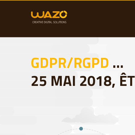
GDPR/RGPD
…
25 MAI 2018, Ê